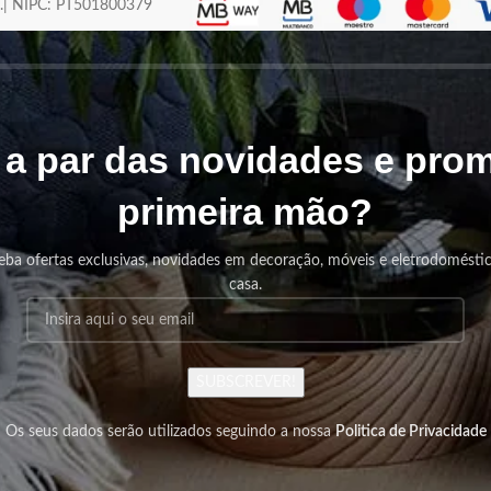
os.| NIPC: PT501800379
r a par das novidades e pr
primeira mão?
eba ofertas exclusivas, novidades em decoração, móveis e eletrodomésti
casa.
SUBSCREVER!
Os seus dados serão utilizados seguindo a nossa
Politica de Privacidade