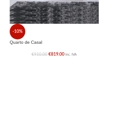
-10%
-10%
Quarto de Casal
Quarto de casal
€
819.00
€
910.00
€
1,195.
Inc. IVA