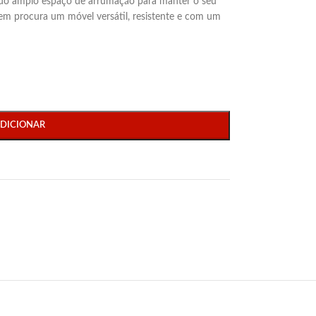
endo amplo espaço de arrumação para manter o seu
uem procura um móvel versátil, resistente e com um
DICIONAR