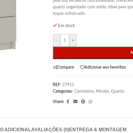
pela sua excelente funcionalidade, oferec
quarto organizado com estilo. Ideal para q
toque sofisticado.
Em stock
-
+
A
Compare
Adicionar aos favoritos
REF:
27912
Categorias:
Camiseiros
,
Móveis
,
Quarto
Share:
O ADICIONAL
AVALIAÇÕES (0)
ENTREGA & MONTAGEM