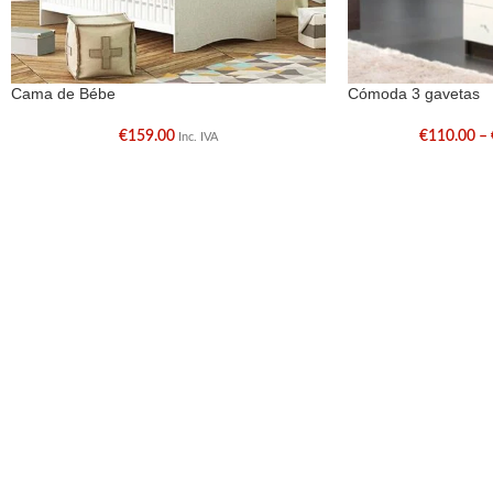
Cama de Bébe
Cómoda 3 gavetas
€
159.00
€
110.00
–
Inc. IVA