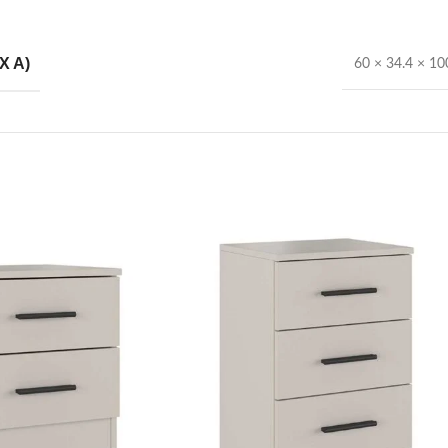
X A)
60 × 34.4 × 1