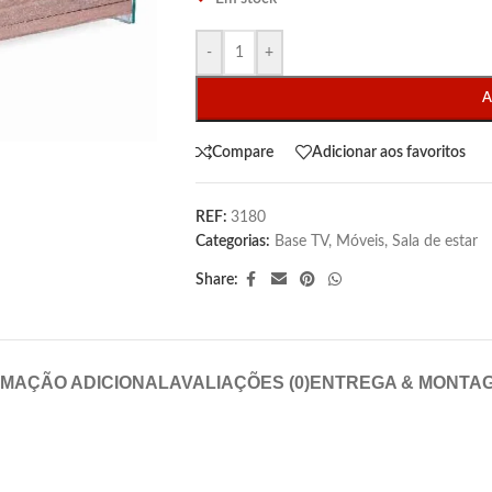
-
+
A
Compare
Adicionar aos favoritos
REF:
3180
Categorias:
Base TV
,
Móveis
,
Sala de estar
Share:
RMAÇÃO ADICIONAL
AVALIAÇÕES (0)
ENTREGA & MONTA