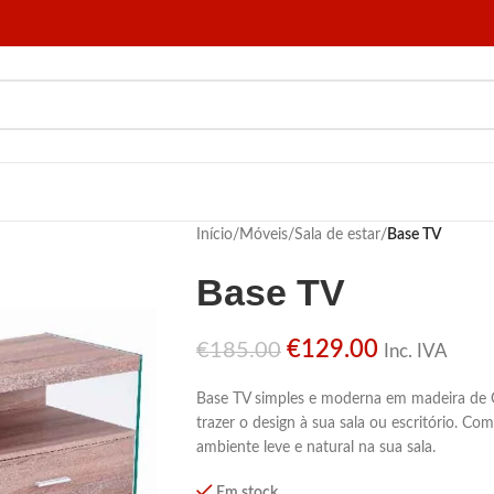
Início
/
Móveis
/
Sala de estar
/
Base TV
Base TV
€
129.00
€
185.00
Inc. IVA
Base TV simples e moderna em madeira de Ca
trazer o design à sua sala ou escritório. C
ambiente leve e natural na sua sala.
Em stock