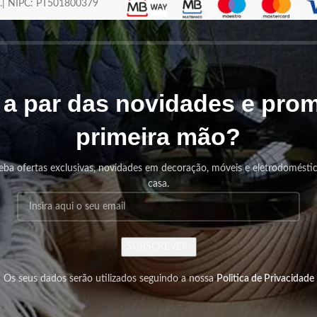
os.| NIPC: PT501800379
r a par das novidades e pr
primeira mão?
eba ofertas exclusivas, novidades em decoração, móveis e eletrodomésti
casa.
SUBSCREVER!
Os seus dados serão utilizados seguindo a nossa
Politica de Privacidade