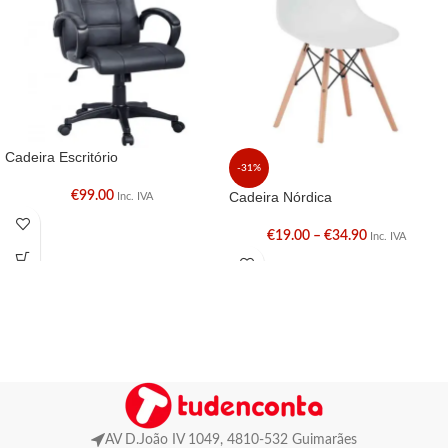
Cadeira Escritório
-31%
€
99.00
Cadeira Nórdica
Inc. IVA
€
19.00
–
€
34.90
Inc. IVA
AV D.João IV 1049, 4810-532 Guimarães