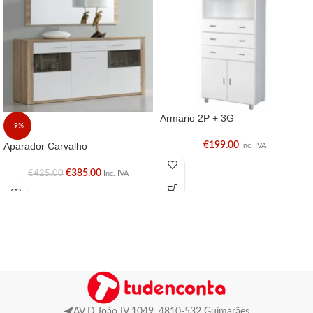
Armario 2P + 3G
-9%
Aparador Carvalho
€
199.00
Inc. IVA
€
385.00
€
425.00
Inc. IVA
AV D.João IV 1049, 4810-532 Guimarães