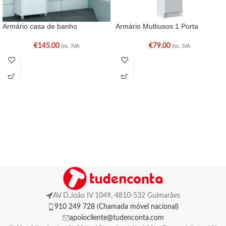
Armário casa de banho
Armário Multiusos 1 Porta
€
145.00
€
79.00
Inc. IVA
Inc. IVA
AV D.João IV 1049, 4810-532 Guimarães
910 249 728 (Chamada móvel nacional)
apoiocliente@tudenconta.com