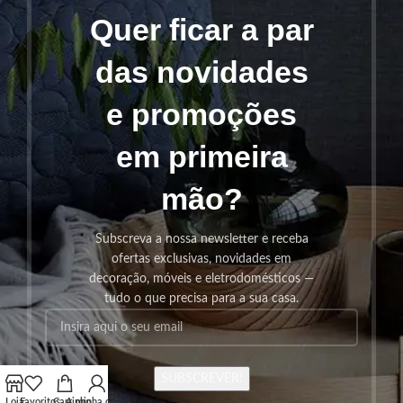
Quer ficar a par
das novidades
e promoções
em primeira
mão?
Subscreva a nossa newsletter e receba
ofertas exclusivas, novidades em
decoração, móveis e eletrodomésticos —
tudo o que precisa para a sua casa.
SUBSCREVER!
Loja
Favoritos
Carrinho
A minha conta