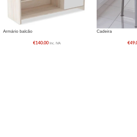
Armário balcão
Cadeira
€
140.00
€
49.
Inc. IVA