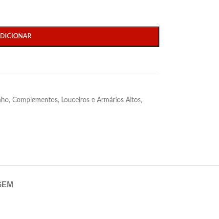
DICIONAR
nho
,
Complementos
,
Louceiros e Armários Altos
,
GEM