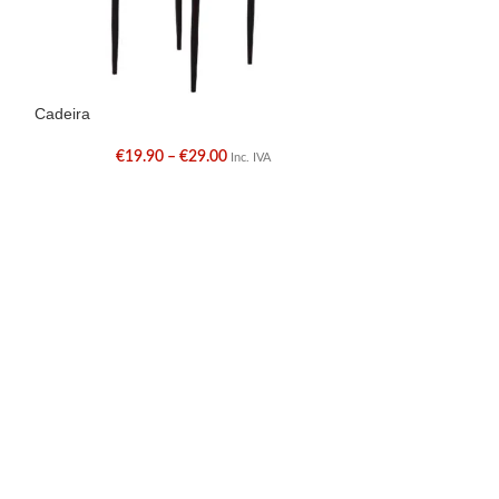
Cadeira
-30%
€
19.90
–
€
29.00
Inc. IVA
Cadeira Metálica
€
24.5