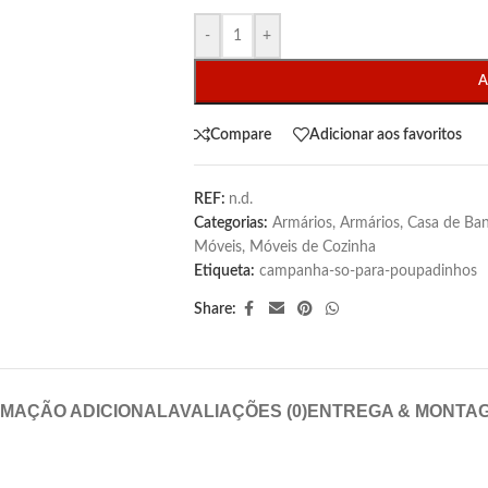
-
+
A
Compare
Adicionar aos favoritos
REF:
n.d.
Categorias:
Armários
,
Armários
,
Casa de Ba
Móveis
,
Móveis de Cozinha
Etiqueta:
campanha-so-para-poupadinhos
Share:
RMAÇÃO ADICIONAL
AVALIAÇÕES (0)
ENTREGA & MONTA