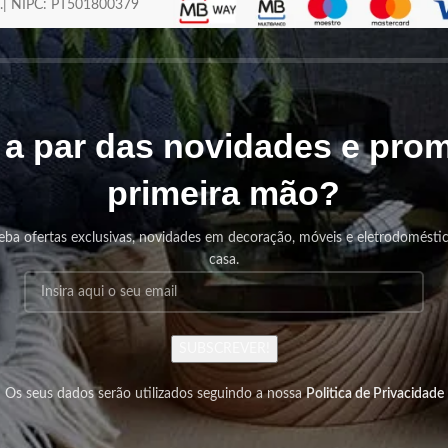
os.| NIPC: PT501800379
r a par das novidades e pr
primeira mão?
eba ofertas exclusivas, novidades em decoração, móveis e eletrodomésti
casa.
SUBSCREVER!
Os seus dados serão utilizados seguindo a nossa
Politica de Privacidade