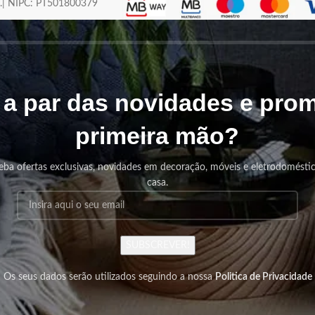
os.| NIPC: PT501800379
r a par das novidades e pr
primeira mão?
eba ofertas exclusivas, novidades em decoração, móveis e eletrodomésti
casa.
SUBSCREVER!
Os seus dados serão utilizados seguindo a nossa
Politica de Privacidade