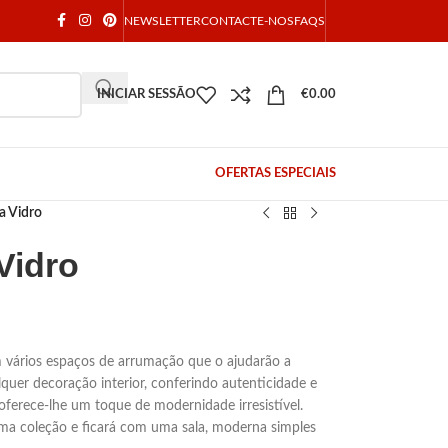
NEWSLETTER
CONTACTE-NOS
FAQS
INICIAR SESSÃO
€
0.00
OFERTAS ESPECIAIS
a Vidro
Vidro
m vários espaços de arrumação que o ajudarão a
quer decoração interior, conferindo autenticidade e
oferece-lhe um toque de modernidade irresistível.
a coleção e ficará com uma sala, moderna simples