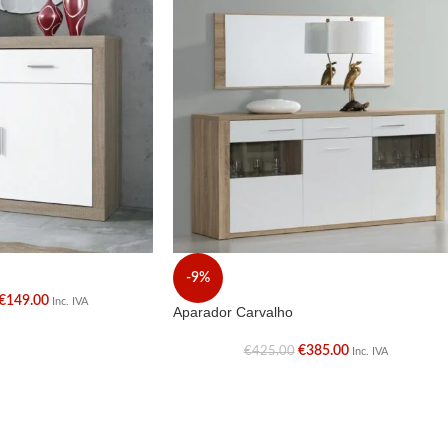
-9%
€
149.00
Inc. IVA
Aparador Carvalho
€
385.00
€
425.00
Inc. IVA