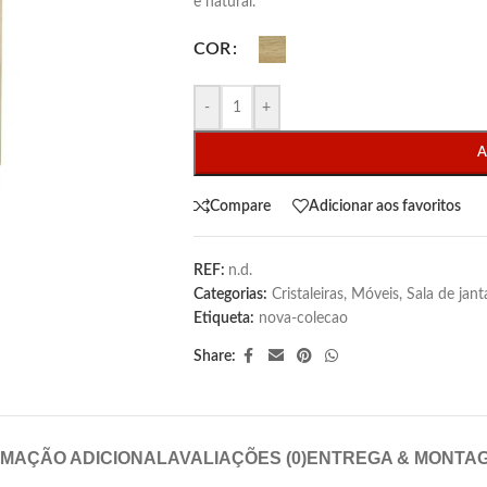
e natural.
COR
-
+
A
Compare
Adicionar aos favoritos
REF:
n.d.
Categorias:
Cristaleiras
,
Móveis
,
Sala de jant
Etiqueta:
nova-colecao
Share:
RMAÇÃO ADICIONAL
AVALIAÇÕES (0)
ENTREGA & MONTA