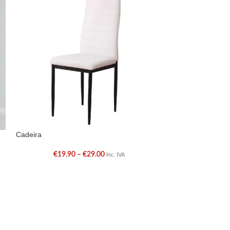
Cadeira
Cadeira estofada
€
19.90
–
€
29.00
€
69.0
Inc. IVA