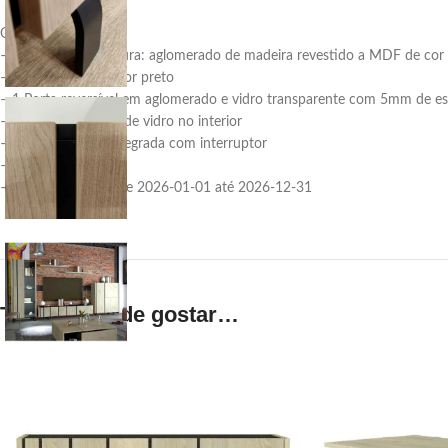
Observações:
– Material da estrutura: aglomerado de madeira revestido a MDF de cor
– Pés em metal de cor preto
– 1 Porta reversível em aglomerado e vidro transparente com 5mm de e
– Com 3 prateleiras de vidro no interior
– Iluminação Led integrada com interruptor
– Requer montagem
– Promoção válida de 2026-01-01 até 2026-12-31
Também pode gostar…