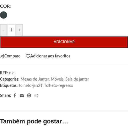
COR
-
+
ADICIONAR
Compare
Adicionar aos favoritos
REF:
n.d.
Categorias:
Mesas de Jantar
,
Móveis
,
Sala de jantar
Etiquetas:
folheto-jan21
,
folheto-regresso
Share:
Também pode gostar…