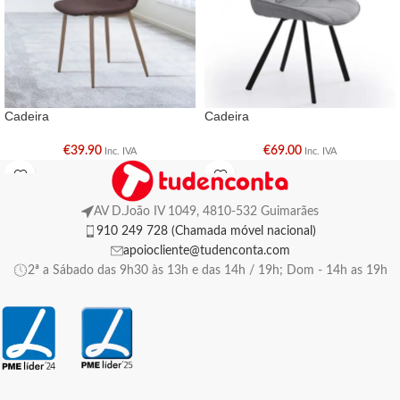
Cadeira
Cadeira
€
39.90
€
69.00
Inc. IVA
Inc. IVA
AV D.João IV 1049, 4810-532 Guimarães
910 249 728 (Chamada móvel nacional)
apoiocliente@tudenconta.com
2ª a Sábado das 9h30 às 13h e das 14h / 19h; Dom - 14h as 19h