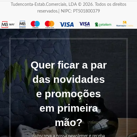
Tudenconta-Estab.Comerciais, LDA © 2026. Todos os direitos
reservados.| NIPC: PT501800379
Quer ficar a par
das novidades
e promoções
em primeira
mão?
Subscreva a nossa newsletter e receba