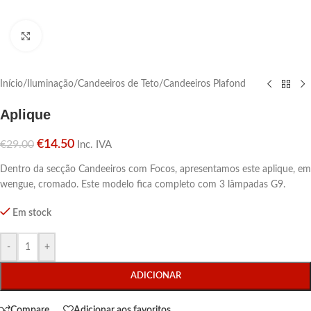
Click para aumentar
Início
/
Iluminação
/
Candeeiros de Teto
/
Candeeiros Plafond
Aplique
€
14.50
€
29.00
Inc. IVA
Dentro da secção Candeeiros com Focos, apresentamos este aplique, em
wengue, cromado. Este modelo fica completo com 3 lâmpadas G9.
Em stock
-
+
ADICIONAR
Compare
Adicionar aos favoritos