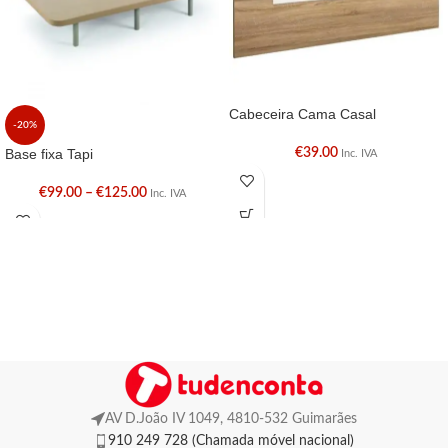
Cabeceira Cama Casal
-20%
Base fixa Tapi
€
39.00
Inc. IVA
€
99.00
–
€
125.00
Inc. IVA
AV D.João IV 1049, 4810-532 Guimarães
910 249 728 (Chamada móvel nacional)