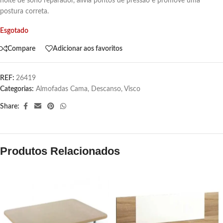
noite de sono reparador, alivia pontos de pressão e promove uma
postura correta.
Esgotado
Compare
Adicionar aos favoritos
REF:
26419
Categorias:
Almofadas Cama
,
Descanso
,
Visco
Share:
Produtos Relacionados