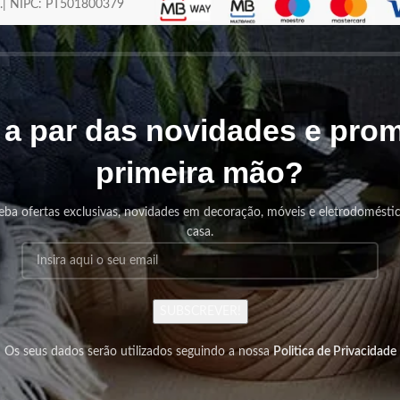
os.| NIPC: PT501800379
r a par das novidades e pr
primeira mão?
eba ofertas exclusivas, novidades em decoração, móveis e eletrodomésti
casa.
SUBSCREVER!
Os seus dados serão utilizados seguindo a nossa
Politica de Privacidade