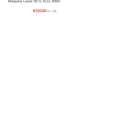
Maquina Lavar WTE 6511 BWR
Placa Encast. H
€
310.00
€
Inc. IVA