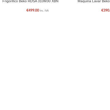
Frigorifico Beko RDSA 310M30 XBN
Maquina Lavar Bek
€
499.00
€
390
Inc. IVA