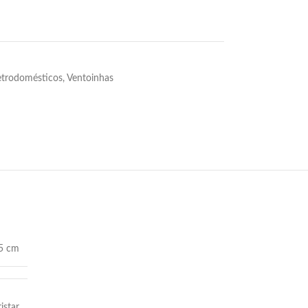
etrodomésticos
,
Ventoinhas
15 cm
ristar