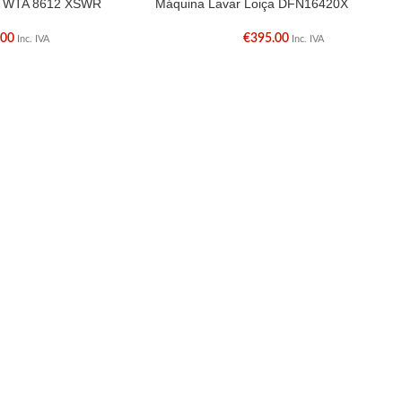
o WTA 8612 XSWR
Máquina Lavar Loiça DFN16420X
.00
€
395.00
Inc. IVA
Inc. IVA