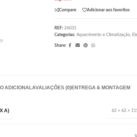
Compare
Adicionar aos favoritos
REF:
26031
Categorias:
Aquecimento e Climatização
,
El
Share:
O ADICIONAL
AVALIAÇÕES (0)
ENTREGA & MONTAGEM
X A)
62 × 62 × 1
T