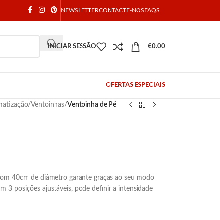
NEWSLETTER
CONTACTE-NOS
FAQS
INICIAR SESSÃO
€
0.00
OFERTAS ESPECIAIS
matização
/
Ventoinhas
/
Ventoinha de Pé
e com 40cm de diâmetro garante graças ao seu modo
om 3 posições ajustáveis, pode definir a intensidade