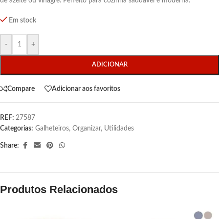
de azeite ou vinagre. Perfeito para cozinha saudável e moderna.
Em stock
-
+
ADICIONAR
Compare
Adicionar aos favoritos
REF:
27587
Categorias:
Galheteiros
,
Organizar
,
Utilidades
Share:
Produtos Relacionados