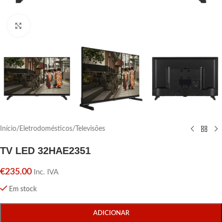
Click para aumentar
Início
/
Eletrodomésticos
/
Televisões
TV LED 32HAE2351
€
235.00
Inc. IVA
Em stock
ADICIONAR