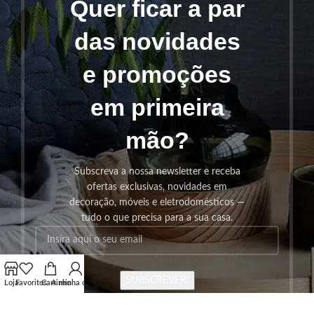
Quer ficar a par
das novidades
e promoções
em primeira
mão?
Subscreva a nossa newsletter e receba
ofertas exclusivas, novidades em
decoração, móveis e eletrodomésticos —
tudo o que precisa para a sua casa.
SUBSCREVER!
Loja
Favoritos
Carrinho
A minha conta
Os seus dados serão utilizados seguindo a nossa
Politica de