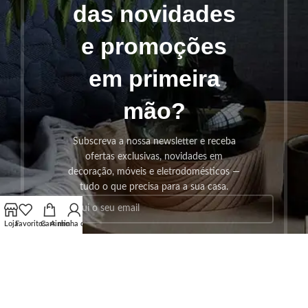
das novidades
e promoções
em primeira
mão?
Subscreva a nossa newsletter e receba
ofertas exclusivas, novidades em
decoração, móveis e eletrodomésticos —
tudo o que precisa para a sua casa.
Loja
Favoritos
Carrinho
A minha conta
SUBSCREVER!
Os seus dados serão utilizados seguindo a nossa
Politica de
Privacidade