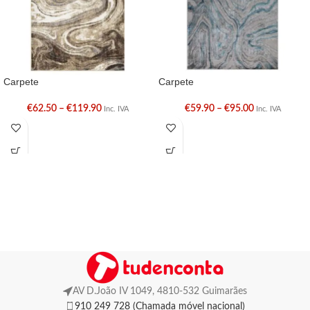
Carpete
Carpete
€
62.50
–
€
119.90
€
59.90
–
€
95.00
Inc. IVA
Inc. IVA
AV D.João IV 1049, 4810-532 Guimarães
910 249 728 (Chamada móvel nacional)