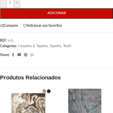
-
+
ADICIONAR
Compare
Adicionar aos favoritos
REF:
n.d.
Categorias:
Carpetes & Tapetes
,
Tapetes
,
Têxtil
Share:
Produtos Relacionados