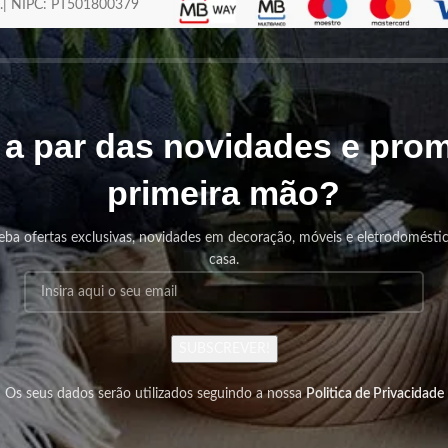
os.| NIPC: PT501800379
r a par das novidades e pr
primeira mão?
eba ofertas exclusivas, novidades em decoração, móveis e eletrodomésti
casa.
SUBSCREVER!
Os seus dados serão utilizados seguindo a nossa
Politica de Privacidade