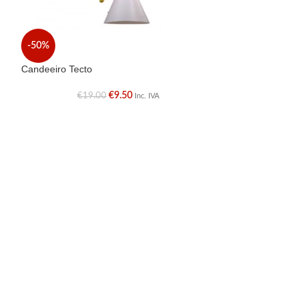
Candeeiro Tecto
-50%
€
Candeeiro Tecto
€
9.50
€
19.00
Inc. IVA