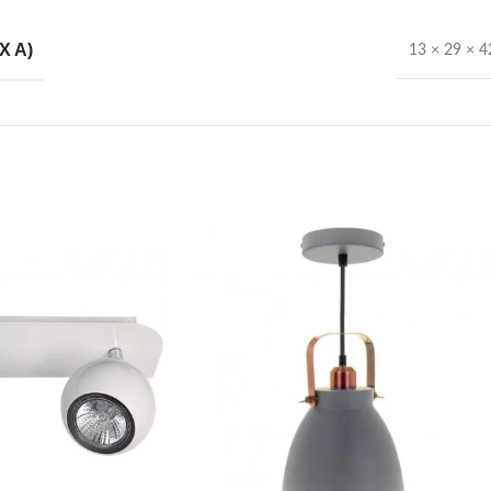
X A)
13 × 29 × 