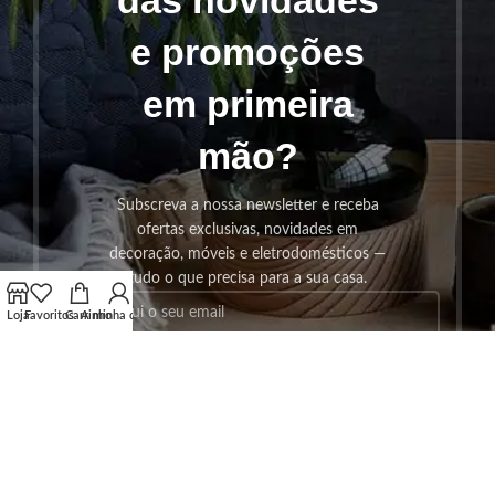
e promoções
em primeira
mão?
Subscreva a nossa newsletter e receba
ofertas exclusivas, novidades em
decoração, móveis e eletrodomésticos —
tudo o que precisa para a sua casa.
Loja
Favoritos
Carrinho
A minha conta
SUBSCREVER!
Os seus dados serão utilizados seguindo a nossa
Politica de
Privacidade