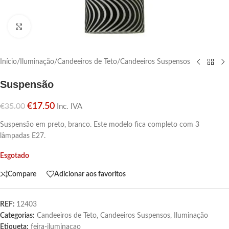
Click para aumentar
Início
/
Iluminação
/
Candeeiros de Teto
/
Candeeiros Suspensos
Suspensão
€
17.50
€
35.00
Inc. IVA
Suspensão em preto, branco. Este modelo fica completo com 3
lâmpadas E27.
Esgotado
Compare
Adicionar aos favoritos
REF:
12403
Categorias:
Candeeiros de Teto
,
Candeeiros Suspensos
,
Iluminação
Etiqueta:
feira-iluminacao