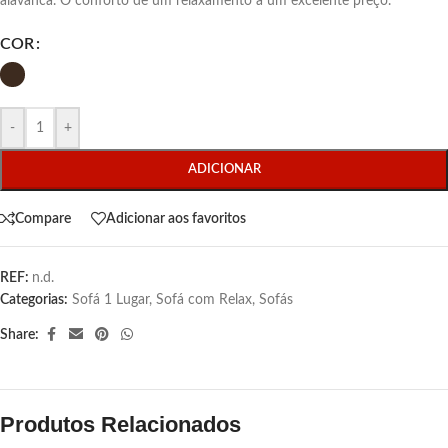
alavanca. O conforto de um relaxamento a um excelente preço.
COR
-
+
ADICIONAR
Compare
Adicionar aos favoritos
REF:
n.d.
Categorias:
Sofá 1 Lugar
,
Sofá com Relax
,
Sofás
Share:
Produtos Relacionados