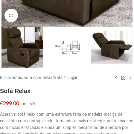
Click para aumentar
Início
/
Sofás
/
Sofá com Relax
/
Sofá 1 Lugar
Sofá Relax
€
299.00
Inc. IVA
Acessível sofá relax com uma estrutura feita de madeira maciça de
eucalipto com contraplacado, tornando-a mais resistente, possui bancos
com molas ensacadas e ainda um simples mecanismo de abertura por