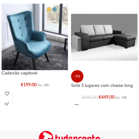
Cadeirão capitoné
-9%
€
199.00
Sofá 3 lugares com chaise long
Inc. IVA
€
449.00
€
495.00
Inc. IVA