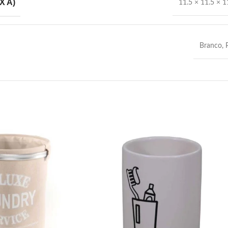
X A)
11.5 × 11.5 × 
Branco
,