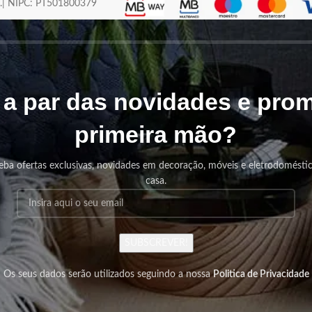
os.| NIPC: PT501800379
r a par das novidades e pr
primeira mão?
eba ofertas exclusivas, novidades em decoração, móveis e eletrodomésti
casa.
SUBSCREVER!
Os seus dados serão utilizados seguindo a nossa
Politica de Privacidade