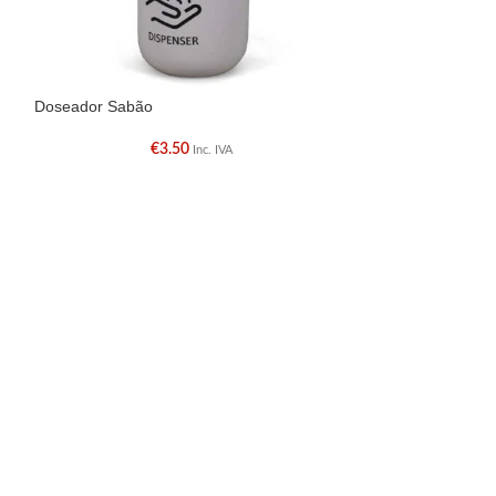
Doseador Sabão
Garrafa Alumínio
€
3.50
Inc. IVA