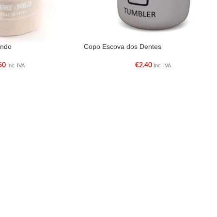
ondo
Copo Escova dos Dentes
50
€
2.40
Inc. IVA
Inc. IVA