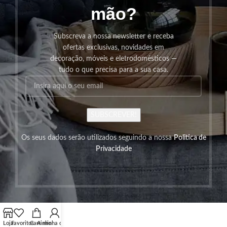
mão?
Subscreva a nossa newsletter e receba
ofertas exclusivas, novidades em
decoração, móveis e eletrodomésticos —
tudo o que precisa para a sua casa.
SUBSCREVER!
Os seus dados serão utilizados seguindo a nossa
Politica de
Privacidade
Loja
Favoritos
Carrinho
A minha conta