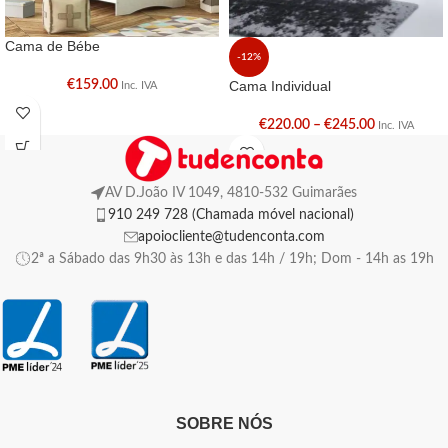
Cama de Bébe
-12%
€
159.00
Cama Individual
Inc. IVA
€
220.00
–
€
245.00
Inc. IVA
AV D.João IV 1049, 4810-532 Guimarães
910 249 728 (Chamada móvel nacional)
apoiocliente@tudenconta.com
2ª a Sábado das 9h30 às 13h e das 14h / 19h; Dom - 14h as 19h
SOBRE NÓS