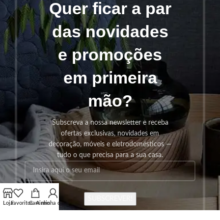
Quer ficar a par
das novidades
e promoções
em primeira
mão?
Subscreva a nossa newsletter e receba
ofertas exclusivas, novidades em
decoração, móveis e eletrodomésticos —
tudo o que precisa para a sua casa.
SUBSCREVER!
Loja
Favoritos
Carrinho
A minha conta