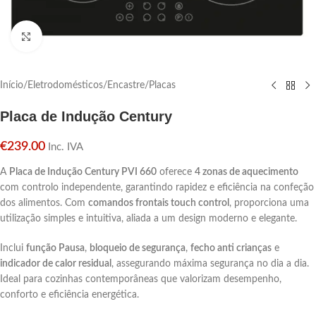
Click para aumentar
Início
/
Eletrodomésticos
/
Encastre
/
Placas
Placa de Indução Century
€
239.00
Inc. IVA
A
Placa de Indução Century PVI 660
oferece
4 zonas de aquecimento
com controlo independente, garantindo rapidez e eficiência na confeção
dos alimentos. Com
comandos frontais touch control
, proporciona uma
utilização simples e intuitiva, aliada a um design moderno e elegante.
Inclui
função Pausa
,
bloqueio de segurança
,
fecho anti crianças
e
indicador de calor residual
, assegurando máxima segurança no dia a dia.
Ideal para cozinhas contemporâneas que valorizam desempenho,
conforto e eficiência energética.