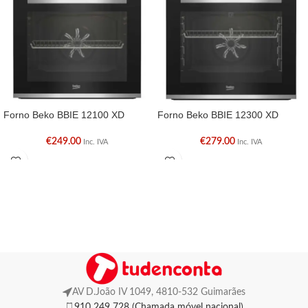
Forno Beko BBIE 12100 XD
Forno Beko BBIE 12300 XD
€
249.00
€
279.00
Inc. IVA
Inc. IVA
AV D.João IV 1049, 4810-532 Guimarães
910 249 728 (Chamada móvel nacional)