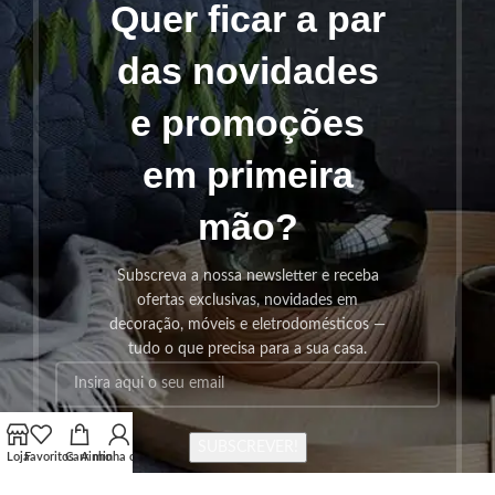
Quer ficar a par
das novidades
e promoções
em primeira
mão?
Subscreva a nossa newsletter e receba
ofertas exclusivas, novidades em
decoração, móveis e eletrodomésticos —
tudo o que precisa para a sua casa.
SUBSCREVER!
Loja
Favoritos
Carrinho
A minha conta