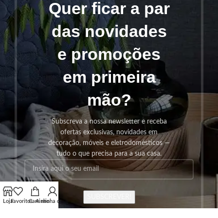
Quer ficar a par
das novidades
e promoções
em primeira
mão?
Subscreva a nossa newsletter e receba
ofertas exclusivas, novidades em
decoração, móveis e eletrodomésticos —
tudo o que precisa para a sua casa.
SUBSCREVER!
Loja
Favoritos
Carrinho
A minha conta