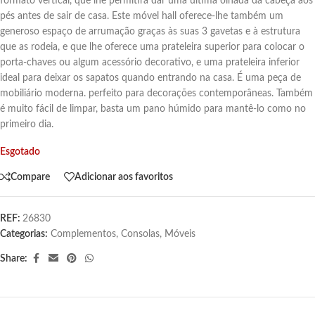
formato vertical, que lhe permitirá dar uma última olhada da cabeça aos
pés antes de sair de casa. Este móvel hall oferece-lhe também um
generoso espaço de arrumação graças às suas 3 gavetas e à estrutura
que as rodeia, e que lhe oferece uma prateleira superior para colocar o
porta-chaves ou algum acessório decorativo, e uma prateleira inferior
ideal para deixar os sapatos quando entrando na casa. É uma peça de
mobiliário moderna. perfeito para decorações contemporâneas. Também
é muito fácil de limpar, basta um pano húmido para mantê-lo como no
primeiro dia.
Esgotado
Compare
Adicionar aos favoritos
REF:
26830
Categorias:
Complementos
,
Consolas
,
Móveis
Share: