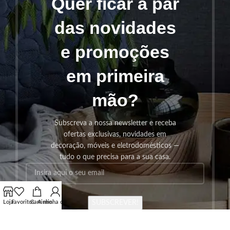
Quer ficar a par
das novidades
e promoções
em primeira
mão?
Subscreva a nossa newsletter e receba
ofertas exclusivas, novidades em
decoração, móveis e eletrodomésticos —
tudo o que precisa para a sua casa.
SUBSCREVER!
Loja
Favoritos
Carrinho
A minha conta
Os seus dados serão utilizados seguindo a nossa
Politica de