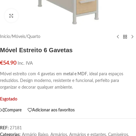
Click para aumentar
Início
/
Móveis
/
Quarto
Móvel Estreito 6 Gavetas
€
54.90
Inc. IVA
Móvel estreito com 4 gavetas em
metal e MDF
, ideal para espaços
reduzidos. Design moderno, resistente e funcional, perfeito para
organizar e decorar qualquer ambiente.
Esgotado
Compare
Adicionar aos favoritos
REF:
27181
Categorias:
Armário Baixo
,
Armários
,
Armários e estantes
,
Camiseiros
,