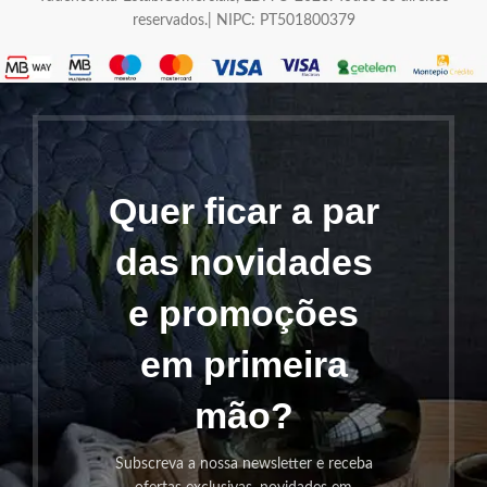
reservados.| NIPC: PT501800379
Quer ficar a par
das novidades
e promoções
em primeira
mão?
Subscreva a nossa newsletter e receba