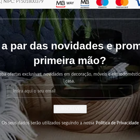
os.| NIPC: PT501800379
r a par das novidades e pr
primeira mão?
eba ofertas exclusivas, novidades em decoração, móveis e eletrodomésti
casa.
SUBSCREVER!
Os seus dados serão utilizados seguindo a nossa
Politica de Privacidade