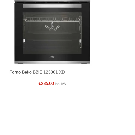
Forno Beko BBIE 123001 XD
Máquina de Seca
€
285.00
€
Inc. IVA