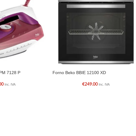
SPM 7128 P
Forno Beko BBIE 12100 XD
00
€
249.00
Inc. IVA
Inc. IVA