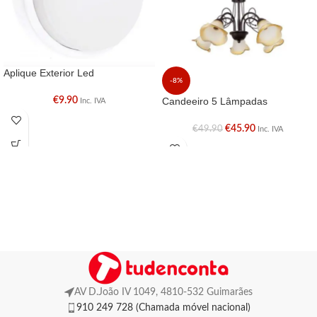
Aplique Exterior Led
-8%
€
9.90
Candeeiro 5 Lâmpadas
Inc. IVA
€
45.90
€
49.90
Inc. IVA
AV D.João IV 1049, 4810-532 Guimarães
910 249 728 (Chamada móvel nacional)