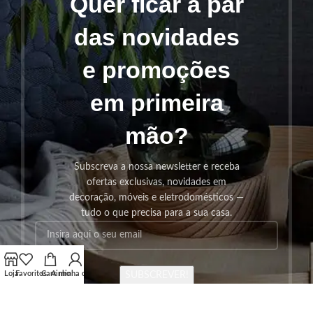
Quer ficar a par
das novidades
e promoções
em primeira
mão?
Subscreva a nossa newsletter e receba
ofertas exclusivas, novidades em
decoração, móveis e eletrodomésticos —
tudo o que precisa para a sua casa.
Loja
Favoritos
Carrinho
A minha conta
SUBSCREVER!
Os seus dados serão utilizados seguindo a nossa
Politica de