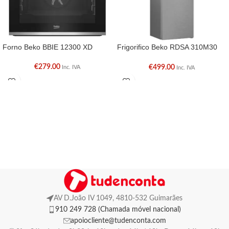
Forno Beko BBIE 12300 XD
Frigorifico Beko RDSA 310M30
XBN
€
279.00
€
499.00
Inc. IVA
Inc. IVA
AV D.João IV 1049, 4810-532 Guimarães
910 249 728 (Chamada móvel nacional)
apoiocliente@tudenconta.com