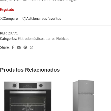
base, fácil de usar. Com indicador do nível de água.
Esgotado
Compare
Adicionar aos favoritos
REF:
20791
Categorias:
Eletrodomésticos
,
Jarros Elétricos
Share:
Produtos Relacionados