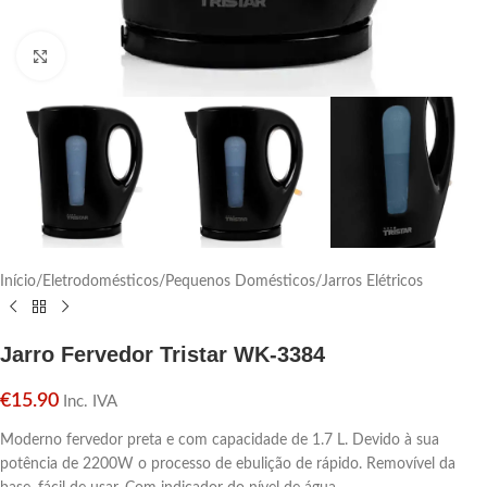
Click para aumentar
Início
/
Eletrodomésticos
/
Pequenos Domésticos
/
Jarros Elétricos
Jarro Fervedor Tristar WK-3384
€
15.90
Inc. IVA
Moderno fervedor preta e com capacidade de 1.7 L. Devido à sua
potência de 2200W o processo de ebulição de rápido. Removível da