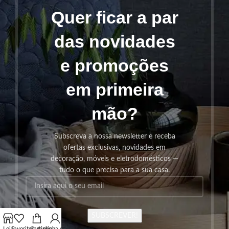
Quer ficar a par
das novidades
e promoções
em primeira
mão?
Subscreva a nossa newsletter e receba
ofertas exclusivas, novidades em
decoração, móveis e eletrodomésticos —
tudo o que precisa para a sua casa.
SUBSCREVER!
Loja
Favoritos
Carrinho
A minha conta