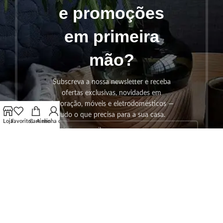
e promoções
em primeira
mão?
Subscreva a nossa newsletter e receba
ofertas exclusivas, novidades em
decoração, móveis e eletrodomésticos —
tudo o que precisa para a sua casa.
Loja
Favoritos
Carrinho
A minha conta
SUBSCREVER!
Os seus dados serão utilizados seguindo a nossa
Politica de
Privacidade