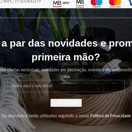
os.| NIPC: PT501800379
r a par das novidades e pr
primeira mão?
eba ofertas exclusivas, novidades em decoração, móveis e eletrodomésti
casa.
SUBSCREVER!
Os seus dados serão utilizados seguindo a nossa
Politica de Privacidade