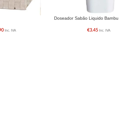
Doseador Sabão Liquido Bambu
90
€
3.45
Inc. IVA
Inc. IVA