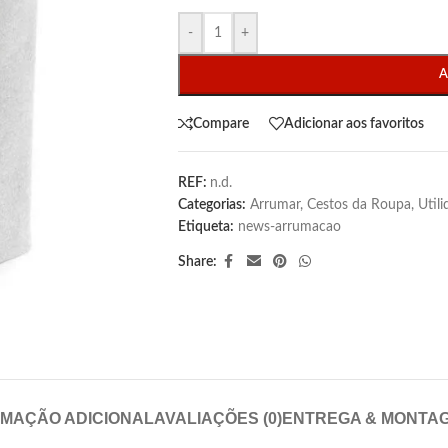
-
+
A
Compare
Adicionar aos favoritos
REF:
n.d.
Categorias:
Arrumar
,
Cestos da Roupa
,
Util
Etiqueta:
news-arrumacao
Share:
RMAÇÃO ADICIONAL
AVALIAÇÕES (0)
ENTREGA & MONTA