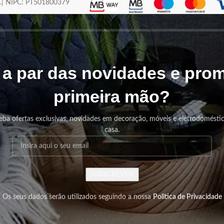
os.| NIPC: PT501800379
r a par das novidades e pr
primeira mão?
eba ofertas exclusivas, novidades em decoração, móveis e eletrodomésti
casa.
SUBSCREVER!
Os seus dados serão utilizados seguindo a nossa
Politica de Privacidade