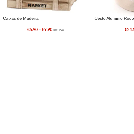
Caixas de Madeira
Cesto Aluminio Red
€
5.90
–
€
9.90
€
24.
Inc. IVA