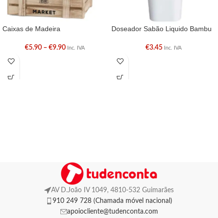
Caixas de Madeira
Doseador Sabão Liquido Bambu
€
5.90
–
€
9.90
€
3.45
Inc. IVA
Inc. IVA
AV D.João IV 1049, 4810-532 Guimarães
910 249 728 (Chamada móvel nacional)
apoiocliente@tudenconta.com