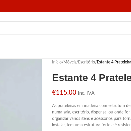
Início
/
Móveis
/
Escritório
/
Estante 4 Prateleir
Estante 4 Pratele
€
115.00
Inc. IVA
As prateleiras em madeira com estrutura d
numa sala, escritório, dispensa, ou onde for
organizar vários itens e acessórios para torn
instalar, tem uma estrutura forte e é resis