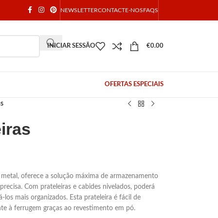
NEWSLETTER
CONTACTE-NOS
FAQS
INICIAR SESSÃO
€
0.00
OFERTAS ESPECIAIS
as
iras
e metal, oferece a solução máxima de armazenamento
 precisa. Com prateleiras e cabides nivelados, poderá
á-los mais organizados. Esta prateleira é fácil de
tente à ferrugem graças ao revestimento em pó.