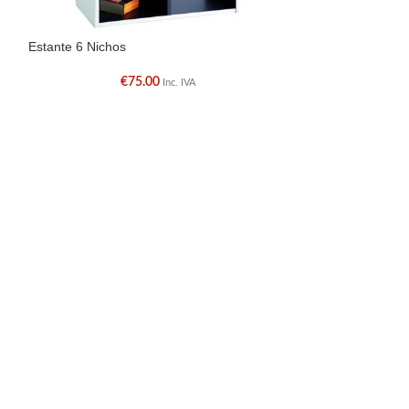
Estante 6 Nichos
Estante Assimetri
€
75.00
€
Inc. IVA