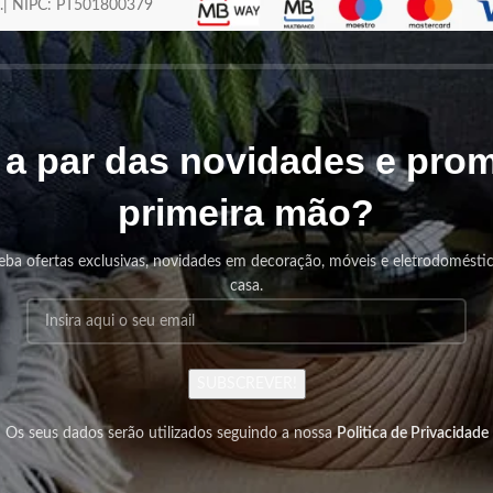
os.| NIPC: PT501800379
r a par das novidades e pr
primeira mão?
eba ofertas exclusivas, novidades em decoração, móveis e eletrodomésti
casa.
SUBSCREVER!
Os seus dados serão utilizados seguindo a nossa
Politica de Privacidade