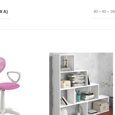
X A)
80 × 40 × 1