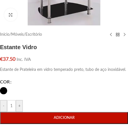
Click para aumentar
Início
/
Móveis
/
Escritório
Estante Vidro
€
37.50
Inc. IVA
Estante de Prateleira em vidro temperado preto, tubo de aço inoxidável.
COR
-
+
ADICIONAR