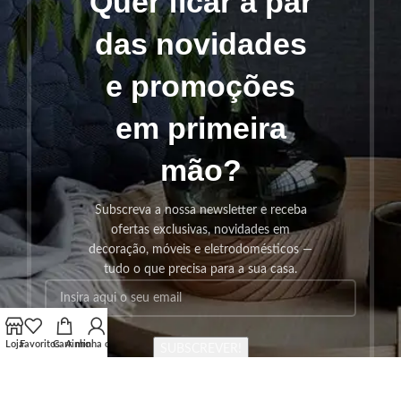
Quer ficar a par
das novidades
e promoções
em primeira
mão?
Subscreva a nossa newsletter e receba
ofertas exclusivas, novidades em
decoração, móveis e eletrodomésticos —
tudo o que precisa para a sua casa.
Loja
Favoritos
Carrinho
A minha conta
SUBSCREVER!
Os seus dados serão utilizados seguindo a nossa
Politica de