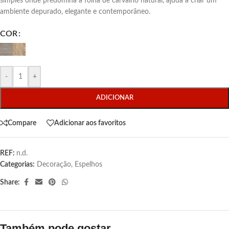
simples onde predomina a folha de carvalho natural, ajuda a criar um
ambiente depurado, elegante e contemporâneo.
COR
-
+
ADICIONAR
Compare
Adicionar aos favoritos
REF:
n.d.
Categorias:
Decoração
,
Espelhos
Share:
Também pode gostar…