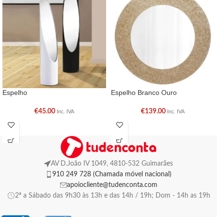
Espelho
Espelho Branco Ouro
€
45.00
€
139.00
Inc. IVA
Inc. IVA
AV D.João IV 1049, 4810-532 Guimarães
910 249 728 (Chamada móvel nacional)
apoiocliente@tudenconta.com
2ª a Sábado das 9h30 às 13h e das 14h / 19h; Dom - 14h as 19h