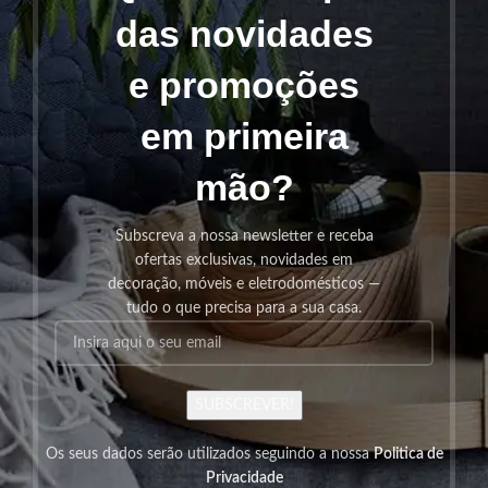
das novidades
e promoções
em primeira
mão?
Subscreva a nossa newsletter e receba
ofertas exclusivas, novidades em
decoração, móveis e eletrodomésticos —
tudo o que precisa para a sua casa.
SUBSCREVER!
Os seus dados serão utilizados seguindo a nossa
Politica de
Privacidade