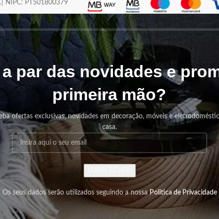
os.| NIPC: PT501800379
r a par das novidades e pr
primeira mão?
eba ofertas exclusivas, novidades em decoração, móveis e eletrodomésti
casa.
SUBSCREVER!
Os seus dados serão utilizados seguindo a nossa
Politica de Privacidade