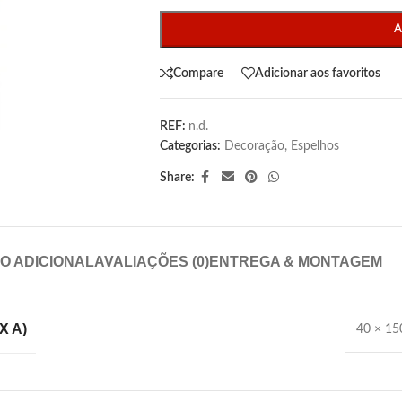
A
Compare
Adicionar aos favoritos
REF:
n.d.
Categorias:
Decoração
,
Espelhos
Share:
O ADICIONAL
AVALIAÇÕES (0)
ENTREGA & MONTAGEM
X A)
40 × 15