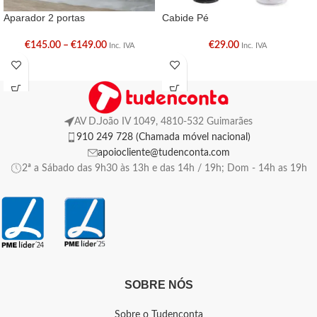
Aparador 2 portas
Cabide Pé
€
145.00
–
€
149.00
€
29.00
Inc. IVA
Inc. IVA
AV D.João IV 1049, 4810-532 Guimarães
910 249 728 (Chamada móvel nacional)
apoiocliente@tudenconta.com
2ª a Sábado das 9h30 às 13h e das 14h / 19h; Dom - 14h as 19h
SOBRE NÓS
Sobre o Tudenconta