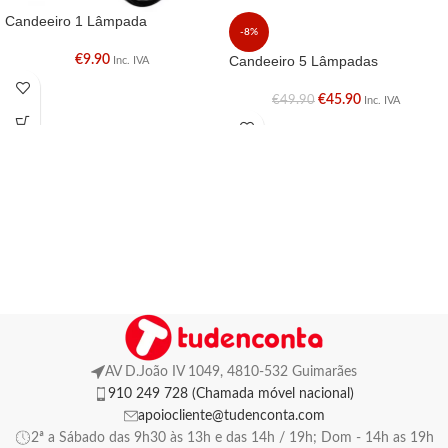
Candeeiro 1 Lâmpada
-8%
€
9.90
Candeeiro 5 Lâmpadas
Inc. IVA
€
45.90
€
49.90
Inc. IVA
AV D.João IV 1049, 4810-532 Guimarães
910 249 728 (Chamada móvel nacional)
apoiocliente@tudenconta.com
2ª a Sábado das 9h30 às 13h e das 14h / 19h; Dom - 14h as 19h