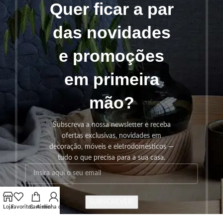
Quer ficar a par
das novidades
e promoções
em primeira
mão?
Subscreva a nossa newsletter e receba
ofertas exclusivas, novidades em
decoração, móveis e eletrodomésticos —
tudo o que precisa para a sua casa.
SUBSCREVER!
Loja
Favoritos
Carrinho
A minha conta