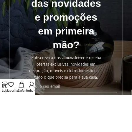
das novidades
e promoções
em primeira
mão?
Subscreva a nossa newsletter e receba
ofertas exclusivas, novidades em
decoração, móveis e eletrodomésticos —
tudo o que precisa para a sua casa.
Loja
Favoritos
Carrinho
A minha conta
SUBSCREVER!
Os seus dados serão utilizados seguindo a nossa
Politica de
Privacidade