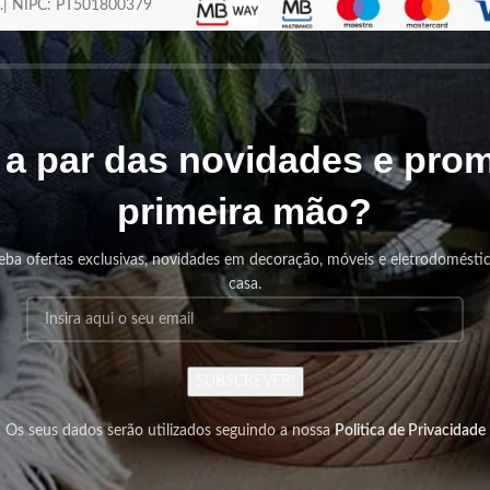
os.| NIPC: PT501800379
r a par das novidades e pr
primeira mão?
eba ofertas exclusivas, novidades em decoração, móveis e eletrodomésti
casa.
SUBSCREVER!
Os seus dados serão utilizados seguindo a nossa
Politica de Privacidade