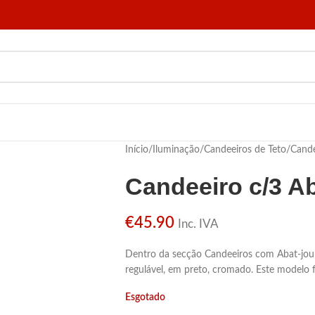
Início
/
Iluminação
/
Candeeiros de Teto
/
Cande
Candeeiro c/3 A
€
45.90
Inc. IVA
Dentro da secção Candeeiros com Abat-jour,
regulável, em preto, cromado. Este modelo
Esgotado