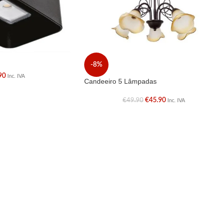
-8%
90
Inc. IVA
Candeeiro 5 Lâmpadas
€
45.90
€
49.90
Inc. IVA