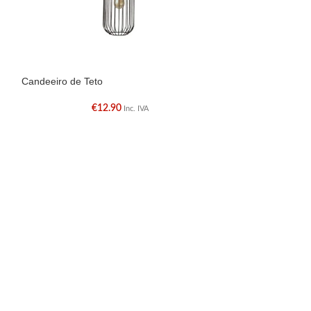
Candeeiro de Teto
Candeeiro Régu
€
12.90
€
Inc. IVA