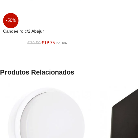
-50%
Candeeiro c/2 Abajur
€
19.75
€
39.50
Inc. IVA
Produtos Relacionados