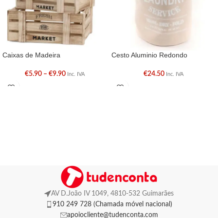
Caixas de Madeira
Cesto Aluminio Redondo
€
5.90
–
€
9.90
€
24.50
Inc. IVA
Inc. IVA
AV D.João IV 1049, 4810-532 Guimarães
910 249 728 (Chamada móvel nacional)
apoiocliente@tudenconta.com