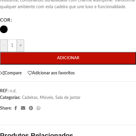
resistente, combinando durabilidade com charme atemporal. Transforme
qualquer ambiente com esta cadeira que une luxo e funcionalidade.
COR
-
+
ADICIONAR
Compare
Adicionar aos favoritos
REF:
n.d.
Categorias:
Cadeiras
,
Móveis
,
Sala de jantar
Share:
Produtos Relacionados