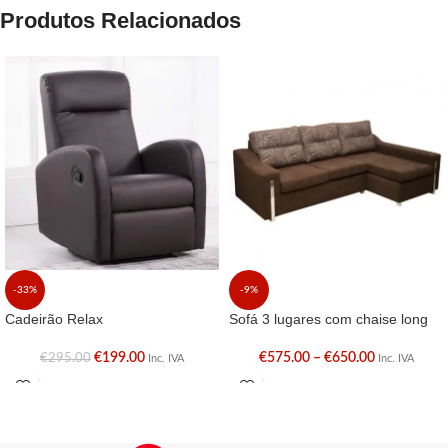
Produtos Relacionados
-33%
-9%
Cadeirão Relax
Sofá 3 lugares com chaise long
€
199.00
€
575.00
–
€
650.00
€
295.00
Inc. IVA
Inc. IVA