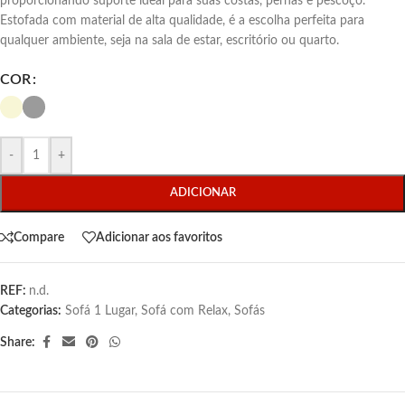
proporcionando suporte ideal para suas costas, pernas e pescoço.
Estofada com material de alta qualidade, é a escolha perfeita para
qualquer ambiente, seja na sala de estar, escritório ou quarto.
COR
-
+
ADICIONAR
Compare
Adicionar aos favoritos
REF:
n.d.
Categorias:
Sofá 1 Lugar
,
Sofá com Relax
,
Sofás
Share: