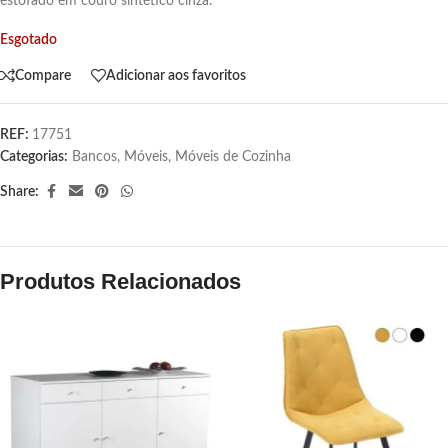
estofado em couro sintético cinza.
Esgotado
Compare
Adicionar aos favoritos
REF:
17751
Categorias:
Bancos
,
Móveis
,
Móveis de Cozinha
Share:
Produtos Relacionados