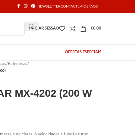
NEWSLETTER
CONTACTE-NOS
FAQS
INICIAR SESSÃO
€
0.00
OFERTAS ESPECIAIS
cos
/
Batedeiras
/
co)
AR MX-4202 (200 W
massa e de claras, 6 velocidades e função turbo.