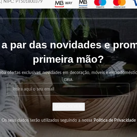
os.| NIPC: PT501800379
r a par das novidades e pr
primeira mão?
eba ofertas exclusivas, novidades em decoração, móveis e eletrodomésti
casa.
SUBSCREVER!
Os seus dados serão utilizados seguindo a nossa
Politica de Privacidade