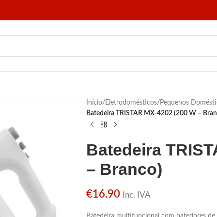
Início
/
Eletrodomésticos
/
Pequenos Domésti
Batedeira TRISTAR MX-4202 (200 W – Bran
Batedeira TRIST
– Branco)
€
16.90
Inc. IVA
Batedeira multifuncional com batedores de 