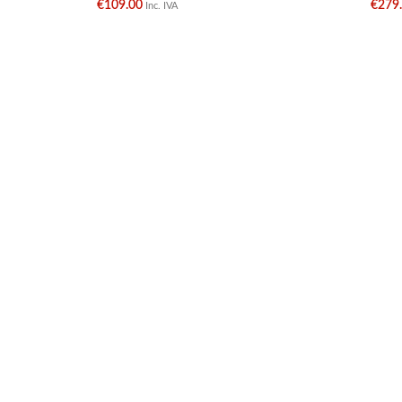
€
109.00
€
279
Inc. IVA