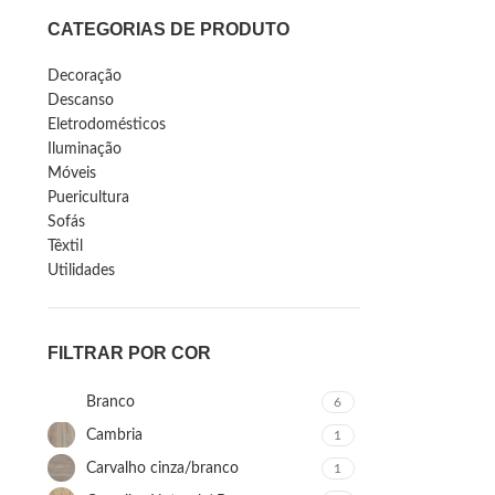
CATEGORIAS DE PRODUTO
Decoração
Descanso
Eletrodomésticos
Iluminação
Móveis
Puericultura
Sofás
Têxtil
Utilidades
FILTRAR POR COR
Branco
6
Cambria
1
Carvalho cinza/branco
1