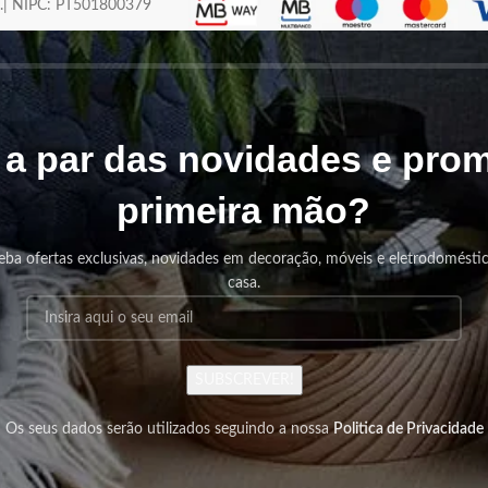
os.| NIPC: PT501800379
r a par das novidades e pr
primeira mão?
eba ofertas exclusivas, novidades em decoração, móveis e eletrodomésti
casa.
SUBSCREVER!
Os seus dados serão utilizados seguindo a nossa
Politica de Privacidade