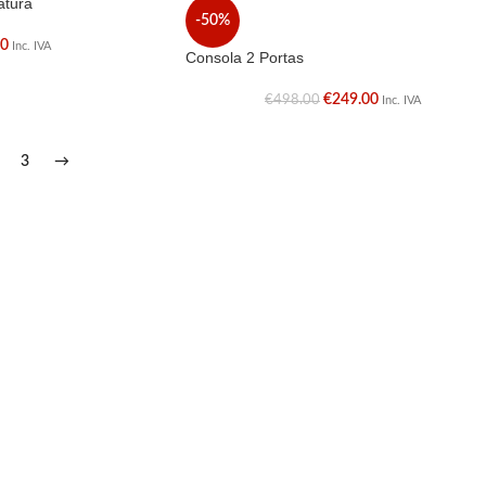
atura
-50%
50
Inc. IVA
Consola 2 Portas
€
249.00
€
498.00
Inc. IVA
3
→