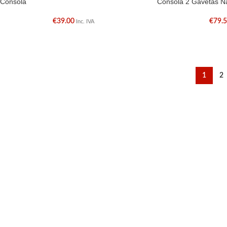
Consola
Consola 2 Gavetas N
€
39.00
€
79.
Inc. IVA
1
2