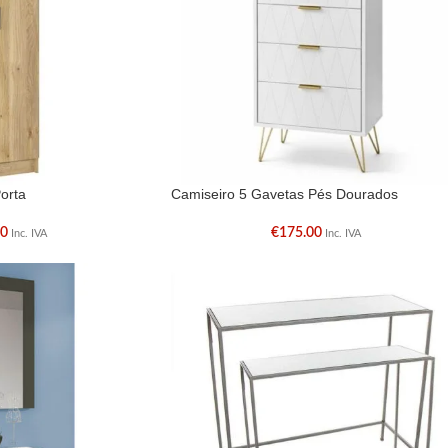
orta
Camiseiro 5 Gavetas Pés Dourados
00
€
175.00
Inc. IVA
Inc. IVA