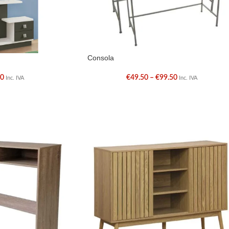
Consola
00
€
49.50
–
€
99.50
Inc. IVA
Inc. IVA