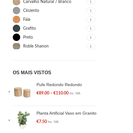
Carvalho Natural / Branco
1
Cinzento
1
Faia
1
Grafito
1
Preto
1
Roble Shanon
1
OS MAIS VISTOS
Pufe Redondo Redondo
€
89.00
–
€
110.00
Inc. IVA
Planta Artificial Vaso em Granito
€
7.50
Inc. IVA